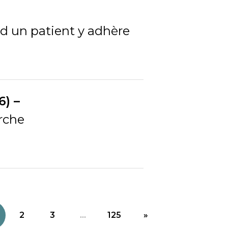
 un patient y adhère
6) –
erche
2
3
...
125
»