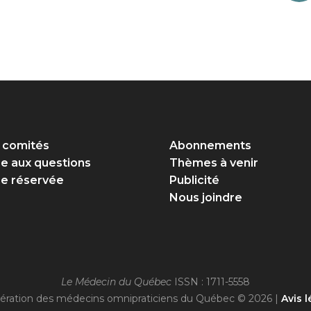
 comités
Abonnements
re aux questions
Thèmes à venir
e réservée
Publicité
Nous joindre
Le Médecin du Québec
ISSN : 1711-5558
ération des médecins omnipraticiens du Québec © 2026 |
Avis l