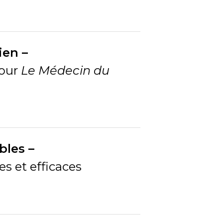
ien –
pour
Le Médecin du
bles –
s et efficaces