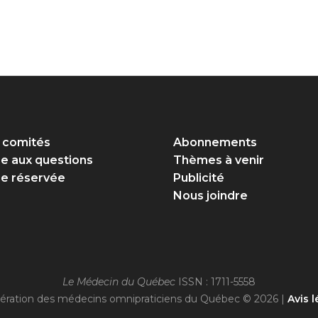
 comités
Abonnements
re aux questions
Thèmes à venir
e réservée
Publicité
Nous joindre
Le Médecin du Québec
ISSN : 1711-5558
ération des médecins omnipraticiens du Québec © 2026 |
Avis l