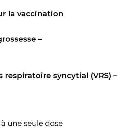
r la vaccination
grossesse –
s respiratoire syncytial (VRS) –
l à une seule dose