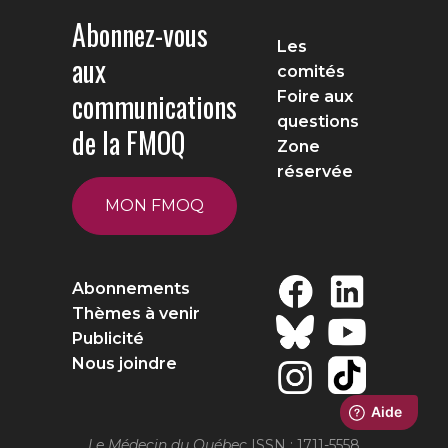
Abonnez-vous
Les
aux
comités
communications
Foire aux
questions
de la FMOQ
Zone
réservée
MON FMOQ
Abonnements
Thèmes à venir
Publicité
Nous joindre
Le Médecin du Québec
ISSN : 1711-5558