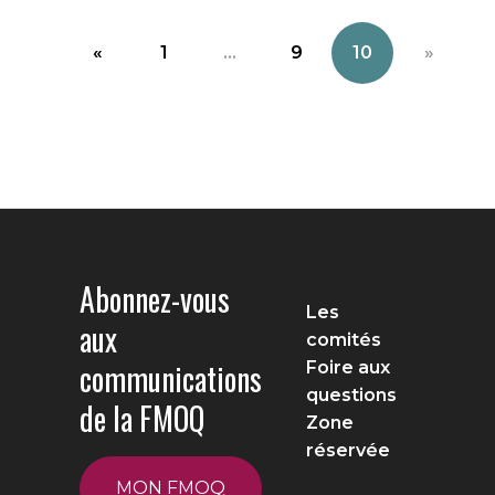
«
1
...
9
10
»
Abonnez-vous
Les
aux
comités
communications
Foire aux
questions
de la FMOQ
Zone
réservée
MON FMOQ