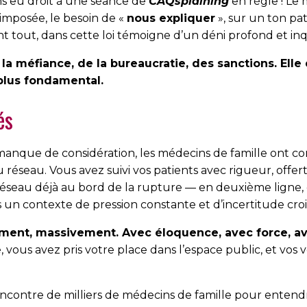
ns eu droit à une séance de
CAQsplaining
en règle ! Le 
2 imposée, le besoin de «
nous expliquer
», sur un ton pa
t tout, dans cette loi témoigne d’un déni profond et inq
de la méfiance, de la bureau­cratie, des sanctions. Elle
plus fondamental.
és
manque de considération, les médecins de famille ont c
réseau. Vous avez suivi vos patients avec rigueur, offert
éseau déjà au bord de la rupture — en deuxième ligne, d
un contexte de pression constante et d’incertitude croi
ement, massivement. Avec éloquence, avec force, 
e, vous avez pris votre place dans l’espace public, et vo
ncontre de milliers de médecins de famille pour entendre 