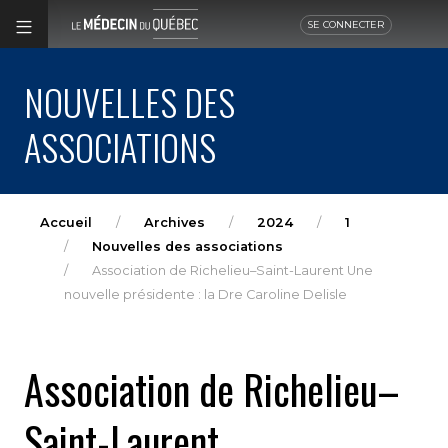
SE CONNECTER
NOUVELLES DES
ASSOCIATIONS
Accueil
Archives
2024
1
Nouvelles des associations
Association de Richelieu–Saint-Laurent Une
nouvelle présidente : la Dre Caroline Delisle
Association de Richelieu–
Saint-Laurent