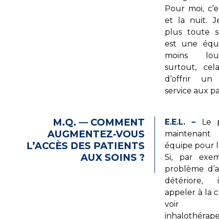
Pour moi, c’e
et la nuit. J
plus toute 
est une équi
moins lo
surtout, ce
d’offrir un
service aux pa
M.Q. — COMMENT
E.E.L. –
Le p
AUGMENTEZ-VOUS
maintena
L’ACCÈS DES PATIENTS
équipe pour l
AUX SOINS ?
Si, par exe
problème d’
détériore,
appeler à la c
voir
inhalothéra