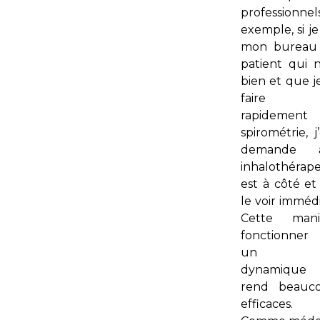
professionn
exemple, si je
mon bureau
patient qui 
bien et que j
faire p
rapideme
spirométrie, j
demande
inhalothéra
est à côté et
le voir imméd
Cette man
fonctionne
un éc
dynamique 
rend beauc
efficaces.