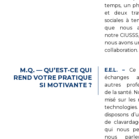
temps, un p
et deux trav
sociales à te
que nous a
notre CIUSSS,
nous avons 
collaboration.
M.Q. — QU’EST-CE QUI
E.E.L. –
Ce s
REND VOTRE PRATIQUE
échanges a
SI MOTIVANTE ?
autres profe
de la santé. 
misé sur les 
technologi
disposons d’u
de clavardag
qui nous p
nous parle