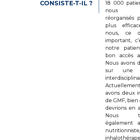
CONSISTE-T-IL ?
18 000 patie
nous s
réorganisés 
plus effica
nous, ce q
important, c’
notre patie
bon accès a
Nous avons 
sur une p
interdisciplina
Actuelleme
avons deux in
de GMF, bien
devrions en av
Nous trav
également 
nutritionni
inhalothérape