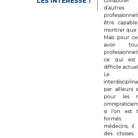
LES INTÉRESSE ?
collabor
d’autres
professionnel
être capabl
montrer que ç
Mais pour cel
avoir to
professionnels
ce qui est
difficile actu
Le mo
interdiscipli
par ailleurs 
pour les n
omnipratici
si l’on est 
formés 
médecins, il
des choses 