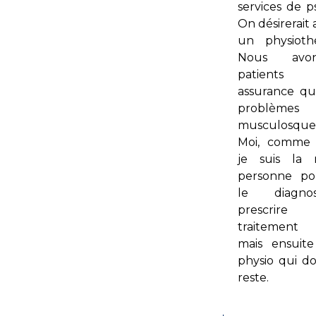
services de ps
On désirerait 
un physioth
Nous avo
patient
assurance qu
problèmes
musculosquel
Moi, comme 
je suis la 
personne po
le diagno
prescri
traitement 
mais ensuite
physio qui doi
reste.