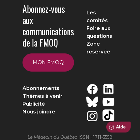
Abonnez-vous
Les
aux
comités
communications
Foire aux
questions
de la FMOQ
Zone
réservée
MON FMOQ
Abonnements
Thèmes à venir
Publicité
Nous joindre
Le Médecin du Québec
ISSN : 1711-5558