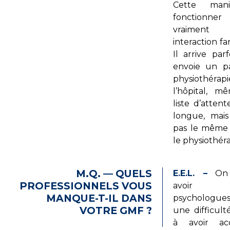
Cette man
fonctionne
vraimen
interaction fa
Il arrive par
envoie un p
physiothé
l’hôpital, m
liste d’attent
longue, mais
pas le même 
le physiothér
M.Q. — QUELS
E.E.L. –
On a
PROFESSIONNELS VOUS
avoir
MANQUE-T-IL DANS
psychologu
VOTRE GMF ?
une difficul
à avoir ac