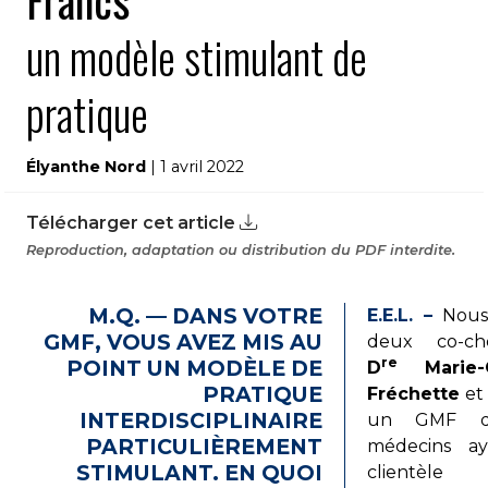
Francs
un modèle stimulant de
pratique
Élyanthe Nord
| 1 avril 2022
Télécharger cet article
Reproduction, adaptation ou distribution du PDF interdite.
M.Q. — DANS VOTRE
E.E.L. –
Nous
GMF, VOUS AVEZ MIS AU
deux co-che
re
POINT UN MODÈLE DE
D
Marie-C
PRATIQUE
Fréchette
et 
INTERDISCIPLINAIRE
un GMF d
PARTICULIÈREMENT
médecins a
STIMULANT. EN QUOI
clientè