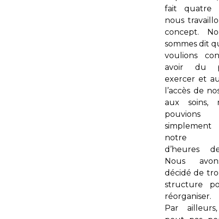
fait quatre
nous travaill
concept. N
sommes dit qu
voulions co
avoir du p
exercer et 
l’accès de no
aux soins,
pouvion
simplement 
notre n
d’heures de
Nous avo
décidé de tr
structure p
réorganiser.
Par ailleur