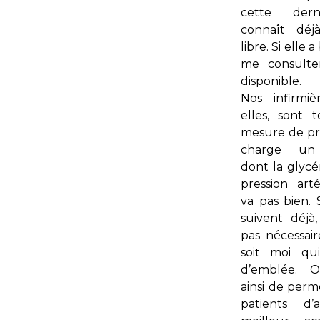
cette dern
connaît déj
libre. Si elle 
me consulter
disponible.
Nos infirmi
elles, sont 
mesure de p
charge un 
dont la glycé
pression arté
va pas bien. S
suivent déjà,
pas nécessai
soit moi qu
d’emblée. O
ainsi de perm
patients d’