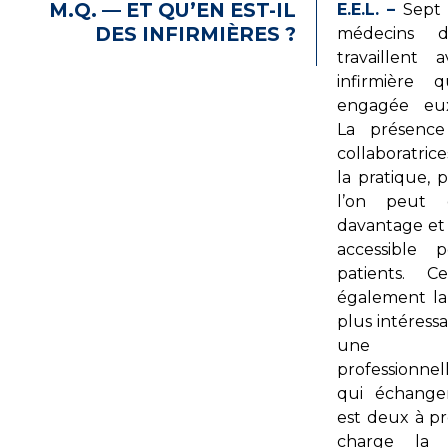
M.Q. — ET QU’EN EST-IL
E.E.L. –
Sept 
DES INFIRMIÈRES ?
médecins
travaillent
infirmière q
engagée eu
La présenc
collaboratric
la pratique, 
l’on peut 
davantage et 
accessible 
patients. C
également la
plus intéress
une a
professionn
qui échange
est deux à p
charge la c