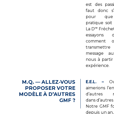
est des passi
faut donc s’
pour que
pratique soit 
re
La D
Fréchet
essayons 
comment 
transmet
message au
nous à partir
expérience.
M.Q. — ALLEZ-VOUS
E.E.L. –
Oui
PROPOSER VOTRE
aimerions l’e
MODÈLE À D’AUTRES
d’autres m
GMF ?
dans d’autres 
Notre GMF f
depuis un an,