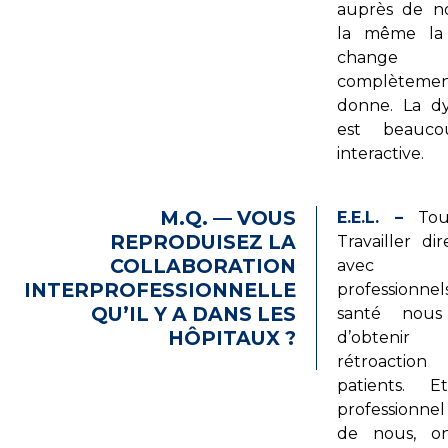
auprès de n
la même la 
change
complète
donne. La d
est beauco
interactive.
M.Q. — VOUS
E.E.L. –
Tout
REPRODUISEZ LA
Travailler di
COLLABORATION
avec d’
INTERPROFESSIONNELLE
professionn
QU’IL Y A DANS LES
santé nous
HÔPITAUX ?
d’obten
rétroaction
patients. 
professionnel
de nous, on