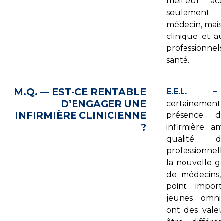
meilleur a
seuleme
médecin, mais 
clinique et a
professionn
santé.
M.Q. — EST-CE RENTABLE
E.E.L. –
D’ENGAGER UNE
certainemen
INFIRMIÈRE CLINICIENNE
présence d
?
infirmière am
qualité 
professionne
la nouvelle g
de médecins,
point impor
jeunes omnip
ont des vale