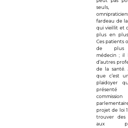
peut pas po
seuls, 
omnipratic
fardeau de la
qui vieillit et
plus en plu
Ces patients 
de plus
médecin ; il 
d’autres prof
de la santé.
que c’est u
plaidoyer q
présent
commission
parlementai
projet de loi 
trouver des 
aux pro