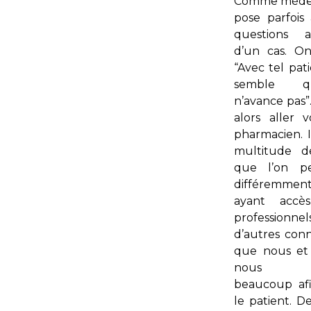
Comme médec
pose parfois 
questions 
d’un cas. On
“Avec tel pati
semble 
n’avance pas”
alors aller v
pharmacien. I
multitude d
que l’on pe
différem
ayant accè
professionnel
d’autres conn
que nous et
nous ap
beaucoup afi
le patient. De