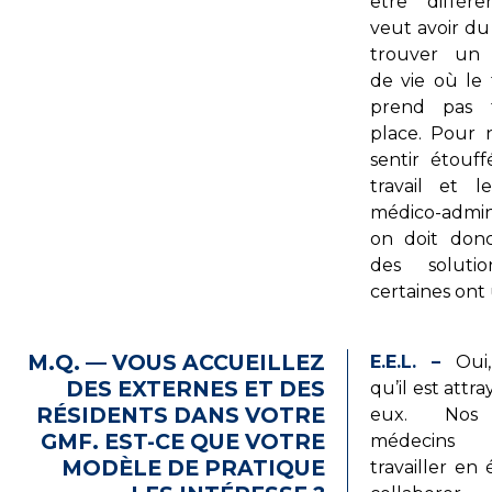
être différ
veut avoir du
trouver un 
de vie où le 
prend pas 
place. Pour 
sentir étouff
travail et l
médico-admini
on doit don
des solutio
certaines ont 
M.Q. — VOUS ACCUEILLEZ
E.E.L. –
Oui,
DES EXTERNES ET DES
qu’il est attr
RÉSIDENTS DANS VOTRE
eux. Nos
GMF. EST-CE QUE VOTRE
médecins 
MODÈLE DE PRATIQUE
travailler en