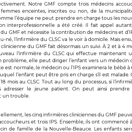
ctivement. Notre GMF compte trois médecins accouche
 femmes enceintes, inscrites ou non, de la municipal
mme l’équipe ne peut prendre en charge tous les nouvea
ion interprofessionnelle a été créé. Il fait appel autant
e du GMF et nécessite la contribution de médecins et d’I
né, l’infirmière du CLSC va le voir à domicile. Mais ensu
e clinicienne du GMF fait désormais un suivi. À 2 et à 4 moi
uveau l’infirmière du CLSC qui effectue maintenant un
 problème, elle peut diriger l’enfant vers un médecin 
ce est normale, le médecin ou l’IPS examinera le bébé à 6
uquel l’enfant peut être pris en charge s’il est malade.
 18 mois au CLSC. Tout au long du processus, si l’infir
 adresser le jeune patient. On peut ainsi prendre
 un trouble.
llement, les cinq infirmières cliniciennes du GMF peuvent
ccoucheurs et trois IPS. Ensemble, ils ont commencé à
in de famille de la Nouvelle-Beauce. Les enfants sero