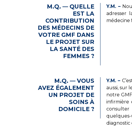
M.Q. — QUELLE
Y.M. –
Nous
EST LA
adresser 
CONTRIBUTION
médecine fa
DES MÉDECINS DE
VOTRE GMF DANS
LE PROJET SUR
LA SANTÉ DES
FEMMES ?
M.Q. — VOUS
Y.M. –
C’es
AVEZ ÉGALEMENT
aussi, sur 
UN PROJET DE
notre GMF 
SOINS À
infirmière
DOMICILE ?
consulter 
quelques-u
diagnostic