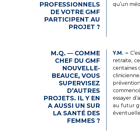
PROFESSIONNELS
qu’un méde
DE VOTRE GMF
PARTICIPENT AU
PROJET ?
M.Q. — COMME
Y.M. –
C’es
CHEF DU GMF
retraite, 
NOUVELLE-
centaines 
BEAUCE, VOUS
clinicienne
SUPERVISEZ
prévention
D’AUTRES
commencé a
PROJETS. IL Y EN
essayer d’
A AUSSI UN SUR
au futur g
LA SANTÉ DES
éventuelle
FEMMES ?