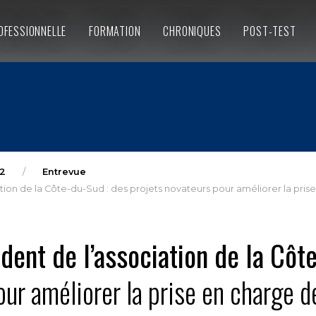
OFESSIONNELLE
FORMATION
CHRONIQUES
POST-TEST
2
Entrevue
ation de la Côte-du-Sud : des projets novateurs pour améliorer la pris
ident de l’association de la Cô
ur améliorer la prise en charge d