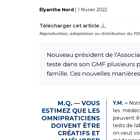
Élyanthe Nord
| 1 février 2022
Télécharger cet article
Reproduction, adaptation ou distribution du PDF
Nouveau président de l’Associa
teste dans son GMF plusieurs p
famille. Ces nouvelles manières
M.Q. — VOUS
Y.M. –
Notr
ESTIMEZ QUE LES
les médeci
OMNIPRATICIENS
peuvent êt
DOIVENT ÊTRE
tests de la
CRÉATIFS ET
on veut voi