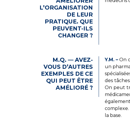
AMÉLIORER
médecins d
L’ORGANISATION
DE LEUR
PRATIQUE. QUE
PEUVENT-ILS
CHANGER ?
M.Q. — AVEZ-
Y.M. –
On do
VOUS D’AUTRES
un pharmaci
EXEMPLES DE CE
spécialisée
QUI PEUT ÊTRE
des tâches
AMÉLIORÉ ?
On peut tr
médicamen
également 
complexe. 
la base.