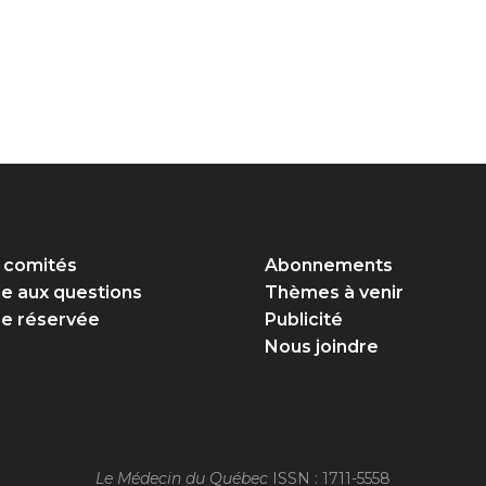
 comités
Abonnements
re aux questions
Thèmes à venir
e réservée
Publicité
Nous joindre
Le Médecin du Québec
ISSN : 1711-5558