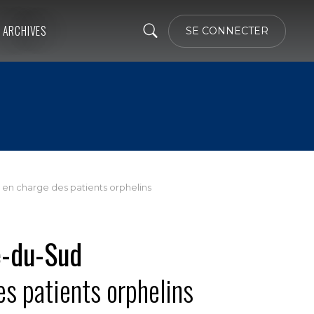
ARCHIVES
SE CONNECTER
e en charge des patients orphelins
te-du-Sud
es patients orphelins