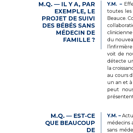
M.Q. — IL Y A, PAR
Y.M. –
Effe
EXEMPLE, LE
toutes les
PROJET DE SUIVI
Beauce. Co
DES BÉBÉS SANS
collaborat
MÉDECIN DE
clinicienn
FAMILLE ?
du nouveau-
l’infirmièr
voit de no
détecte un
la croissan
au cours d
un an et à
peut nous
présentent
M.Q. — EST-CE
Y.M. –
Actue
QUE BEAUCOUP
médecins a
DE
sans médec