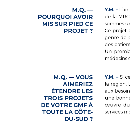
M.Q. —
Y.M. –
L’an 
POURQUOI AVOIR
de la MRC
MIS SUR PIED CE
sommes un 
PROJET ?
Ce projet 
genre de p
des patien
Un premier
médecins d
M.Q. — VOUS
Y.M. –
Si ce
AIMERIEZ
la région,
ÉTENDRE LES
aux besoin
TROIS PROJETS
une bonne 
DE VOTRE GMF À
œuvre du g
TOUTE LA CÔTE-
services mé
DU-SUD ?