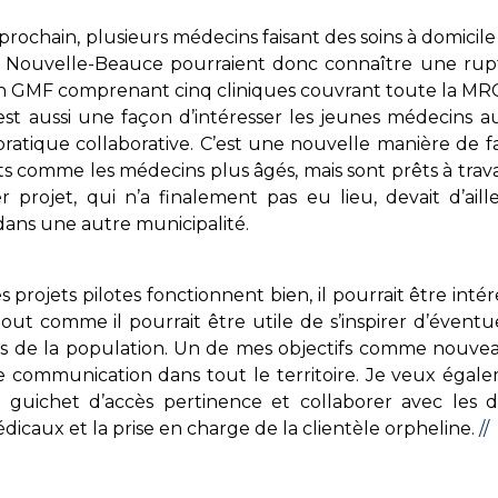
prochain, plusieurs médecins faisant des soins à domicile
 Nouvelle-Beauce pourraient donc connaître une rup
GMF comprenant cinq cliniques couvrant toute la MRC,
est aussi une façon d’intéresser les jeunes médecins aux
ratique collaborative. C’est une nouvelle manière de fa
ts comme les médecins plus âgés, mais sont prêts à trava
 projet, qui n’a finalement pas eu lieu, devait d’aill
ans une autre municipalité.
s projets pilotes fonctionnent bien, il pourrait être inté
 tout comme il pourrait être utile de s’inspirer d’éven
s de la population. Un de mes objectifs comme nouveau p
communication dans tout le territoire. Je veux égalem
uichet d’accès pertinence et collaborer avec les di
dicaux et la prise en charge de la clien­tèle orpheline.
//