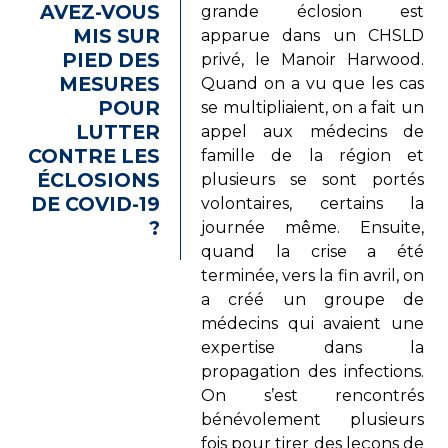
AVEZ-VOUS
grande éclosion est
MIS SUR
apparue dans un CHSLD
PIED DES
privé, le Manoir Harwood.
MESURES
Quand on a vu que les cas
POUR
se multipliaient, on a fait un
LUTTER
appel aux médecins de
CONTRE LES
famille de la région et
ÉCLOSIONS
plusieurs se sont portés
DE COVID-19
volontaires, certains la
?
journée même. Ensuite,
quand la crise a été
terminée, vers la fin avril, on
a créé un groupe de
médecins qui avaient une
expertise dans la
propagation des infections.
On s’est rencontrés
bénévolement plusieurs
fois pour tirer des leçons de