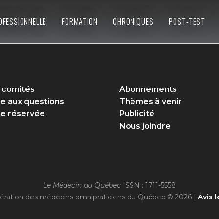
OFESSIONNELLE
FORMATION
CHRONIQUES
POST-TEST
 comités
Abonnements
re aux questions
Thèmes à venir
e réservée
Publicité
Nous joindre
Le Médecin du Québec
ISSN : 1711-5558
ération des médecins omnipraticiens du Québec © 2026 |
Avis l